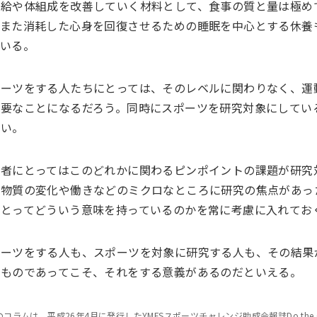
補給や体組成を改善していく材料として、食事の質と量は極め
、また消耗した心身を回復させるための睡眠を中心とする休養
ている。
ポーツをする人たちにとっては、そのレベルに関わりなく、運
重要なことになるだろう。同時にスポーツを研究対象にしてい
よい。
学者にとってはこのどれかに関わるピンポイントの課題が研究
は物質の変化や働きなどのミクロなところに研究の焦点があっ
にとってどういう意味を持っているのかを常に考慮に入れてお
ポーツをする人も、スポーツを対象に研究する人も、その結果
つものであってこそ、それをする意義があるのだといえる。
コラムは、平成26年4月に発行したYMFSスポーツチャレンジ助成会報誌Do the Ch