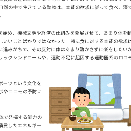
自然の中で生きている動物は、本能の欲求に従って食べ、寝
。
を始め、機械文明や経済の仕組みを発展させて、あまり体を
しいいことばかりではなかった。特に食に対する本能の欲求
に進みがちで、その反対に体はあまり動かさずに楽をしたい
リックシンドロームや、運動不足に起因する運動器系のロコ
ポーツという文化を
ボやロコモの予防に
体で発揮する能力の
消費したエネルギー