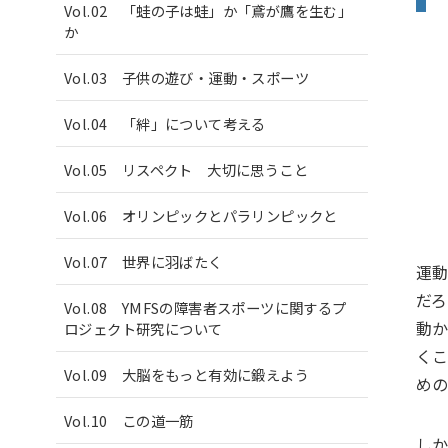
Vol.02 「蛙の子は蛙」か「鳶が鷹を生む」
か
Vol.03 子供の遊び・運動・スポーツ
Vol.04 「絆」について考える
Vol.05 リスペクト 大切に思うこと
Vol.06 オリンピックとパラリンピックと
Vol.07 世界に羽ばたく
運
だ
Vol.08 YMFSの障害者スポーツに関するプ
動
ロジェクト研究について
く
Vol.09 大脳をもっと有効に鍛えよう
め
Vol.10 この道一筋
し