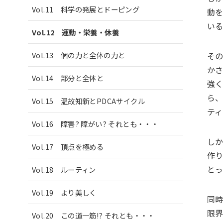
Vol.11 科学の発展とドーピング
動
い
Vol.12 運動・栄養・休養
そ
Vol.13 個の力と全体の力と
か
Vol.14 部分と全体と
強
ら
Vol.15 温故知新とPDCAサイクル
テ
Vol.16 障害? 障がい? それとも・・・
し
Vol.17 頂点を極める
作
と
Vol.18 ルーティン
Vol.19 より美しく
同
限
Vol.20 この道一筋!? それとも・・・