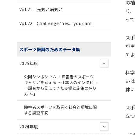
の
Vol.21 元気と病気と
り
っ
Vol.22 Challenge? Yes、you can!!
ス
が
スポーツ振興のためのデータ集
て
2025年度
科
公開シンポジウム「 障害者のスポーツ
い
キャリアを考える ～ 100人のインタビュ
ー調査から見えてきた支援と施策の在り
体
方 ～」
ス
障害者スポーツを取巻く社会的環境に関
する調査研究
立
2024年度
（この