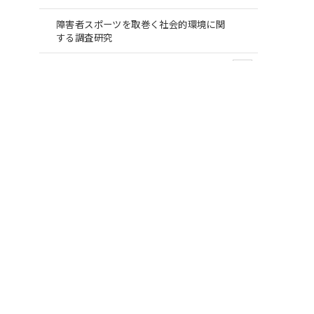
障害者スポーツを取巻く社会的環境に関
する調査研究
2021年度
トップスポーツと地域住民に関する調査
障害者スポーツを取巻く社会的環境に関
する調査研究
シンポジウム2021
公益財団法人 ヤマハ発動機スポーツ振興財団