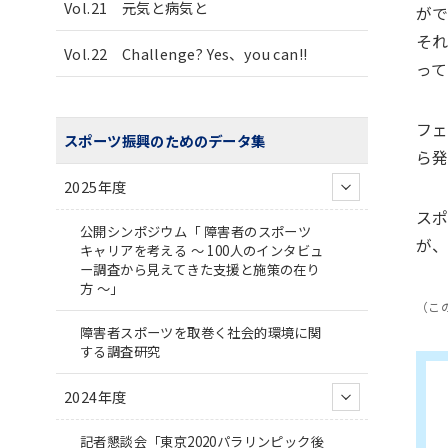
Vol.21 元気と病気と
が
そ
Vol.22 Challenge? Yes、you can!!
っ
フ
スポーツ振興のためのデータ集
ら
2025年度
ス
公開シンポジウム「 障害者のスポーツ
が
キャリアを考える ～ 100人のインタビュ
ー調査から見えてきた支援と施策の在り
方 ～」
（この
障害者スポーツを取巻く社会的環境に関
する調査研究
2024年度
記者懇談会「東京2020パラリンピック後