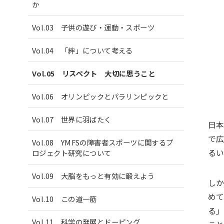
か
Vol.03 子供の遊び・運動・スポーツ
Vol.04 「絆」について考える
Vol.05 リスペクト 大切に思うこと
Vol.06 オリンピックとパラリンピックと
Vol.07 世界に羽ばたく
日本
で
Vol.08 YMFSの障害者スポーツに関するプ
る
ロジェクト研究について
Vol.09 大脳をもっと有効に鍛えよう
し
め
Vol.10 この道一筋
る
Vol.11 科学の発展とドーピング