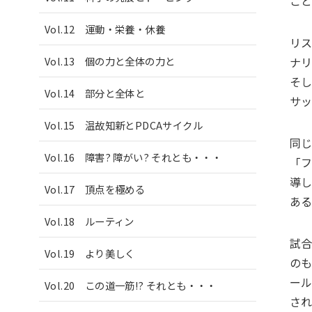
こ
Vol.12 運動・栄養・休養
リ
ナ
Vol.13 個の力と全体の力と
そ
Vol.14 部分と全体と
サ
Vol.15 温故知新とPDCAサイクル
同
Vol.16 障害? 障がい? それとも・・・
「
導
Vol.17 頂点を極める
あ
Vol.18 ルーティン
試
Vol.19 より美しく
の
ー
Vol.20 この道一筋!? それとも・・・
さ