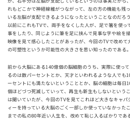
が、右半分は左脳が支配しているというのは事実だから
れもどこかで神経線維がつながって、左の方の機能も残
いる左脳が支配できるようになったということなのだろ
以前にこれもTVで、両手をなくした人が、足で箸を使っ
事をしたり、同じように筆を足に挟んで見事な字や絵を
映像を見て感心したことがあったが、今回のTVで改めて
の可塑性というか可能性の大きさを思い知ったのである
前から大脳にある140億個の脳細胞のうち、実際に使って
るのは数パーセントとか、天才といわれるような人でも1
ーセントにも満たないということとか、脳の細胞は毎日1
個ほどづつ死滅していって、再生も新生もしないという
は聞いていたが、今回のTVを見てこれほど大きなキャパ
ィーを持っている大脳のごく一部しか使っていなかった
までの私の80年近い人生を、改めて恥じ入るばかりであ