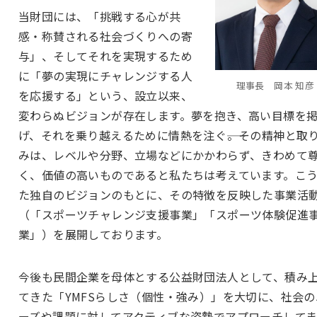
当財団には、「挑戦する心が共
感・称賛される社会づくりへの寄
与」、そしてそれを実現するため
に「夢の実現にチャレンジする人
理事長 岡本 知彦
を応援する」という、設立以来、
変わらぬビジョンが存在します。夢を抱き、高い目標を
げ、それを乗り越えるために情熱を注ぐ――。その精神と取
みは、レベルや分野、立場などにかかわらず、きわめて
く、価値の高いものであると私たちは考えています。こ
た独自のビジョンのもとに、その特徴を反映した事業活
（「スポーツチャレンジ支援事業」「スポーツ体験促進
業」）を展開しております。
今後も民間企業を母体とする公益財団法人として、積み
てきた「YMFSらしさ（個性・強み）」を大切に、社会の
ーズや課題に対してアクティブな姿勢でアプローチして