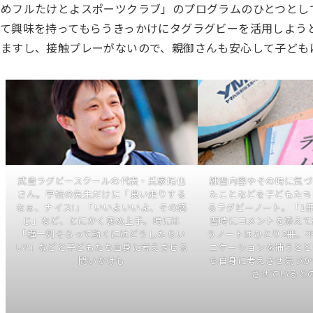
ゆめフルたけとよスポーツクラブ」のプログラムのひとつとし
って興味を持ってもらうきっかけにタグラグビーを活用しよう
ますし、接触プレーがないので、親御さんも安心して子どもに
武豊ラグビースクールの代表・氏家拓也
練習内容やその時に気づ
さん。学校の先生だけに「良い走りする
たことなどを子どもたち
なぁ、ナイス!」「いいよいいよ、その感
るラグビーノート。「1
じ」など、とにかく褒め上手。時には
習時にコメントを添えて
「横一列そろって動くにはどうしたらい
うノートはひとり2冊。
い?」などと子どもたち自身に考えさせる
ニケーションを補うとと
問いかけも
ち自身に考えさせ気づか
させていると