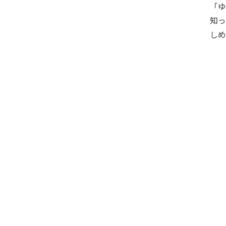
「
知
しめ