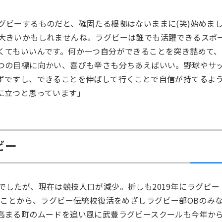
グビーするものだと、確固たる根拠はないままに(笑)始めま
大きいかもしれませんね。ラグビーは誰でも活躍できるスポ
くてもいいんです。何か一つ自分ができることを突き詰めて、
つの目標に向かい、喜びも辛さも分ちあえばいい。野球やサ
ずですし、できることを伸ばして行くことで自信が持てるよ
に立つと思っています」
ビー
したが、現在は競技人口が減少。折しも2019年にラグビー
ることから、ラグビー伝統校復活をめざしラグビー部OBのみ
高まる町のムードを追い風に武豊ラグビースクールも今年か