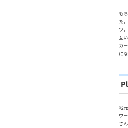
も
た
ツ
互
カ
に
P
地元
ワー
さ