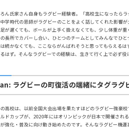
ちろん氏家さん自身もラグビー経験者。「高校生になったらラ
。中学時代の恩師がラグビーのことをよく話してくれた影響が
。足が遅くても、ボールが上手く扱えなくても、少し体重が重
いの長所でカバーし合い、ひとつのチームとしてみんなでひと
ーは続かなくても、ここならがんばれそうと思ってもらえるは
なるはず。そんなラグビーでの経験は、生きて行く上で必ず役
lan: ラグビーの町復活の端緒にタグラグ
の高校は、以前全国大会出場を果たすほどのラグビー強豪校で
ルドカップが、2020年にはオリンピックが日本で開催され
んが強化・普及に向け動き始めたのです。そんなラグビー機運