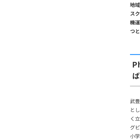
地域
スク
機運
つ
P
ば
武
と
く
グビ
小