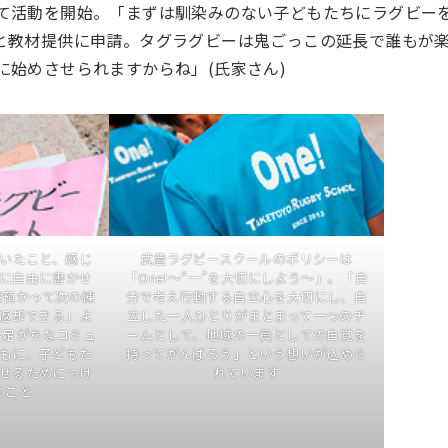
て活動を開始。「まずは馴染みのない子どもたちにラグビー
と教材提供に申請。タグラグビーは鬼ごっこの延長で誰もが
始めさせられますからね」(氏家さん)
いたこと、感じ
武豊ラグビースクールのポリシーは
に自由に書かせ
「One!〜“一”を大切にしよう〜」。「自
冊預かって次の練
分で考え行動する自立心を大切にし、自
返却できる」よ
立した一人ひとりがまとまって一つのチ
不足がちなコミュ
ームとして、地域の一員としての自覚を
もに、子どもた
持ってがんばろう」という想いが込めら
せるためにつけ
れています
のこと