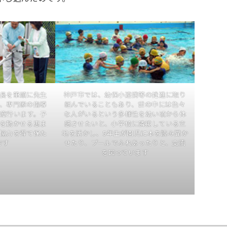
長を筆頭に先生
神戸市では、幼保小連携等の推進に取り
、専門家の指導
組んでいることもあり、世の中には色々
1度行います。子
な人がいるという多様性を幼い頃から体
を動かせる恵ま
感させたいと、小学校に隣接している立
協力を得て保た
地を活かし、5年生が園児に本を読み聞か
です
せたり、プールでふれあったりと、交流
を図っています