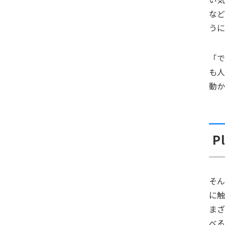
な
う
「
も
動か
P
そ
に
ま
べる