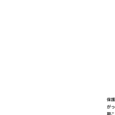
保護
が
期