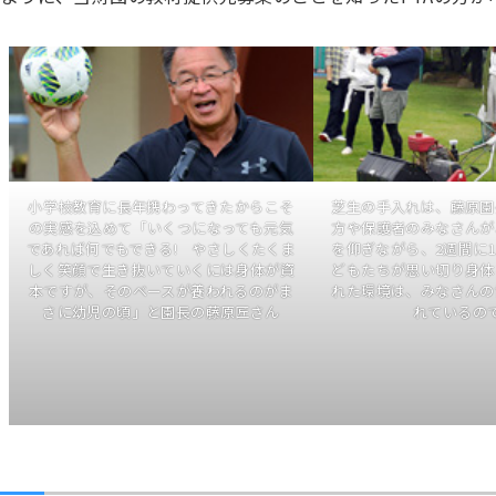
小学校教育に長年携わってきたからこそ
芝生の手入れは、藤原園
の実感を込めて「いくつになっても元気
方や保護者のみなさんが
であれば何でもできる! やさしくたくま
を仰ぎながら、2週間に
しく笑顔で生き抜いていくには身体が資
どもたちが思い切り身体
本ですが、そのベースが養われるのがま
れた環境は、みなさんの
さに幼児の頃」と園長の藤原匠さん
れているの