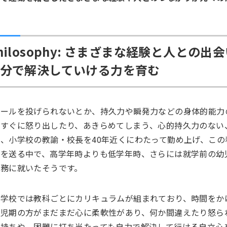
hilosophy: さまざまな経験と人と
分で解決していける力を育む
ボールを投げられないとか、持久力や瞬発力などの身体的能力
とすぐに怒り出したり、あきらめてしまう、心的持久力のない
は、小学校の教諭・校長を40年近くにわたって勤め上げ、こ
活を送る中で、高学年時よりも低学年時、さらには就学前の幼
職務に就いたそうです。
小学校では教科ごとにカリキュラムが組まれており、時間をか
幼児期の方がまだまだ心に柔軟性があり、何か間違えたり怒ら
気持ちや、困難に打ち当たっても自力で解決して行ける自立心