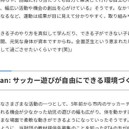
ど、幅広い活動や機会の創出を心がけている」そうです。なか
になるなど、運動は成果が目に見えて分かりやすく、取り組み
できる子のやり方を真似して学んだり、できる子ができない子
人間、元気な身体が資本ですからね。全面芝生という恵まれた
して過ごさせたいくらいです(笑)」
lan: サッカー遊びが自由にできる環境づ
んなさまざまな活動の一つとして、5年前から市内のサッカー
触れる機会が少なかった幼児の遊びの幅も広がり、体を動かす
ざまな場面で柔軟な動きができるようになっていったそうです
ように、当財団の教材提供先募集のことを知ったPTAの方が