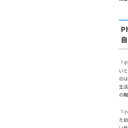
P
自
「
い
の
生
の
「
た
い