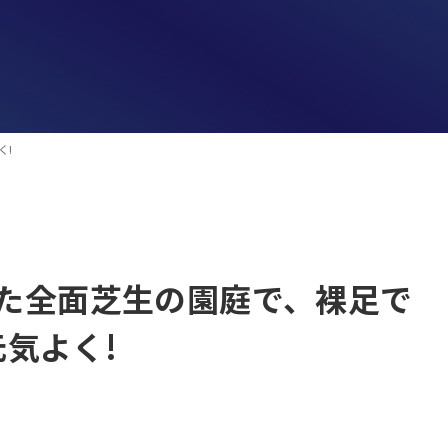
く!
いた全面芝生の園庭で、裸足で
気よく!