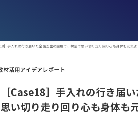
se18］手入れの行き届いた全面芝生の園庭で、裸足で思い切り走り回り心も身体も元気よ
教材活用アイデアレポート
［Case18］手入れの行き届
思い切り走り回り心も身体も元