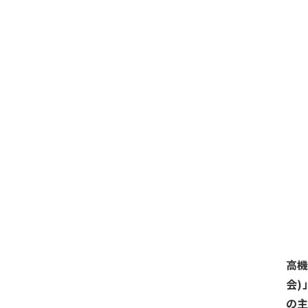
高
会
の