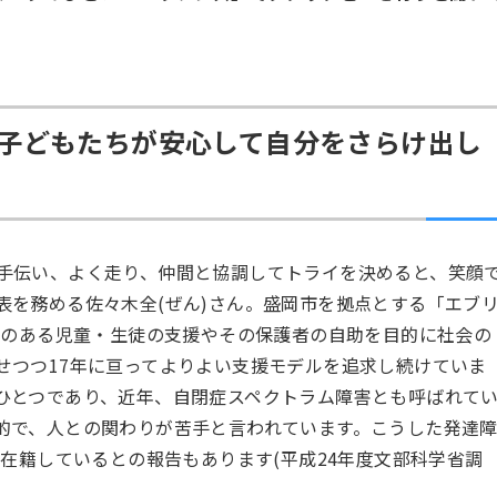
のある子どもたちが安心して自分をさらけ出し
手伝い、よく走り、仲間と協調してトライを決めると、笑顔
表を務める佐々木全(ぜん)さん。盛岡市を拠点とする「エブ
害のある児童・生徒の支援やその保護者の自助を目的に社会の
せつつ17年に亘ってよりよい支援モデルを追求し続けていま
ひとつであり、近年、自閉症スペクトラム障害とも呼ばれて
的で、人との関わりが苦手と言われています。こうした発達
%在籍しているとの報告もあります(平成24年度文部科学省調