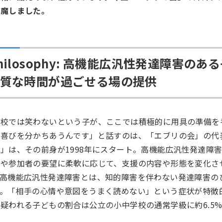
邪魔しました。
hilosophy: 高機能広汎性発達障害
質な時間が過ごせる場の提供
学校では笑わないという子が、ここでは積極的に用具の準備を
の喜びを分かちあうんです」と話すのは、「エブリの会」の代
」は、その前身が1998年にスタート。高機能広汎性発達障
化や参加者の要望に柔軟に応じて、支援の内容や形態を変化さ
。高機能広汎性発達障害とは、知的障害を伴わない発達障害の
す。「相手の心情や意図をうまく読めない」という症状が特徴
疑われる子どもの割合は公立の小中学校の通常学級に約6.5
。