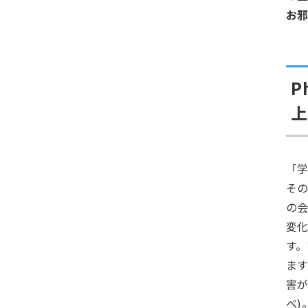
お
P
上
「
そ
の会
変
す
ま
害が
べ)