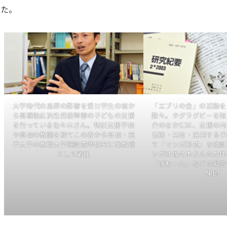
した。
大学時代の恩師の影響を受け学生の頃か
「エブリの会」の活動を
ら高機能広汎性発達障害の子どもの支援
数々。タグラグビーを取
を行っている佐々木さん。特別支援学校
介のなかには、支援の内
や高校の教諭を経てこの春から母校・岩
伝達・共有・活用する手
手大学の教職大学院設置準備室に准教授
て「マンガ形式」を検討
として着任
ンガは佐々木さんの力作
「ぽわーん」などの擬音
果的