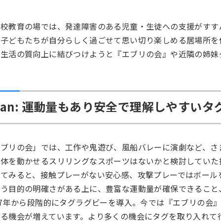
学校教育の場では、発達障害のある児童・生徒への支援がすす
。子どもたちが自分らしく過ごせて思い切り楽しめる居場所を
生活の質向上に結びつけようと『エブリの会』や近隣の姉妹グ
lan: 運動量もあり安全で理解しやすい
エブリの会」では、工作や鬼遊び、風船バレーに演劇など、さ
身体を動かせるスリリングなスポーツはないかと検討していた
観てみると、接触プレーがない安心感、攻撃プレーではボール
いう目的の明確さがある上に、豊富な運動量が確保できること
07年から段階的にタグラグビーを導入。今では『エブリの会
れる機会が増えています。より多くの機会にタグを取り入れて