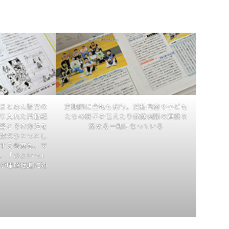
まとめた論文の
定期的に会報も発行。活動内容や子ども
り入れた活動紹
たちの様子を伝えたり保護者間の連携を
容とその方法を
深める一助になっている
段のひとつとし
する考察も。マ
。「ひょいっ」
が理解促進に効