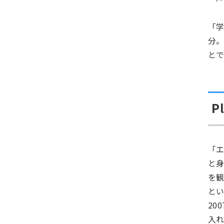
「
分
とで
P
「
と
を
と
20
入