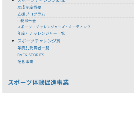
助成制度概要
支援プログラム
中間報告会
スポーツ・チャレンジャーズ・ミーティング
年度別チャレンジャー一覧
スポーツチャレンジ賞
年度別受賞者一覧
BACK STORIES
記念事業
スポーツ体験促進事業
ジュニアヨットスクール葉山
セーリング・チャレンジカップ IN 浜名湖
全国児童 自然体験絵画コンテスト
スポーツ教材の提供
体験型スポーツ教室／イベント