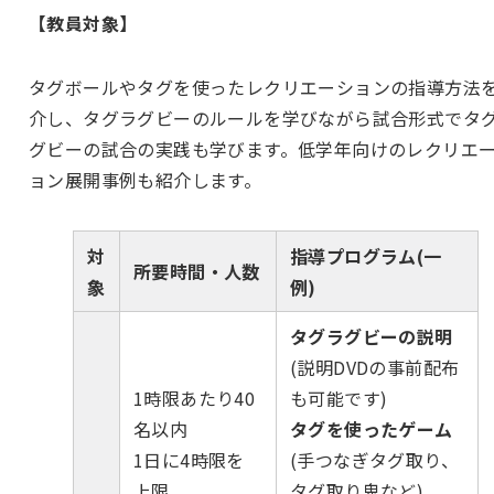
【教員対象】
タグボールやタグを使ったレクリエーションの指導方法
介し、タグラグビーのルールを学びながら試合形式でタ
グビーの試合の実践も学びます。低学年向けのレクリエ
ョン展開事例も紹介します。
対
指導プログラム(一
所要時間・人数
象
例)
タグラグビーの説明
(説明DVDの事前配布
1時限あたり40
も可能です)
名以内
タグを使ったゲーム
1日に4時限を
(手つなぎタグ取り、
上限
タグ取り鬼など)