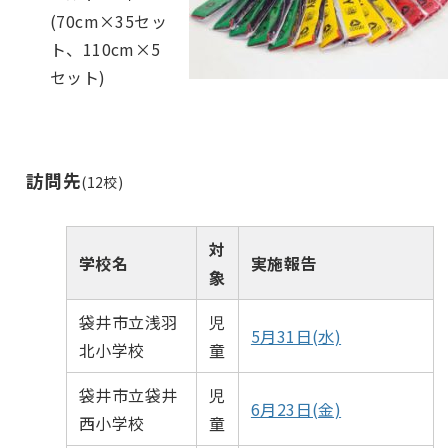
(70cm×35セッ
ト、110cm×5
セット)
訪問先
(12校)
対
学校名
実施報告
象
袋井市立浅羽
児
5月31日(水)
北小学校
童
袋井市立袋井
児
6月23日(金)
西小学校
童