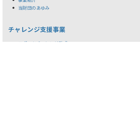
当財団のあゆみ
チャレンジ支援事業
スポーツチャレンジ助成
助成制度概要
支援プログラム
中間報告会
スポーツ・チャレンジャーズ・ミーティング
年度別チャレンジャー一覧
スポーツチャレンジ賞
年度別受賞者一覧
BACK STORIES
記念事業
スポーツ体験促進事業