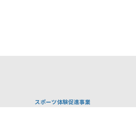
スポーツ体験促進事業
ジュニアヨットスクール葉山
セーリング・チャレンジカップ IN 浜名湖
全国児童 自然体験絵画コンテスト
スポーツ教材の提供