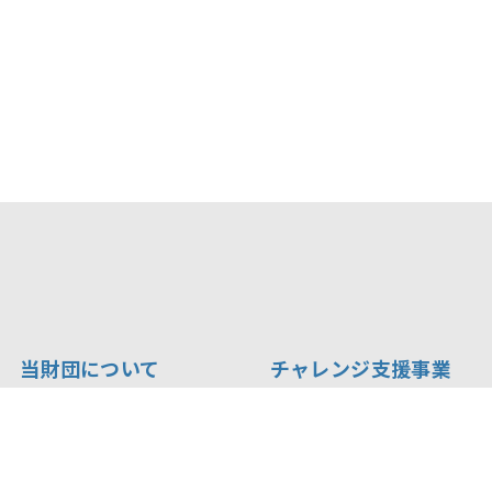
当財団について
チャレンジ支援事業
評議員・理事・監事
スポーツチャレンジ助成
定款
助成制度概要
支援プログラム
規則・規程
中間報告会
業務・財務資料