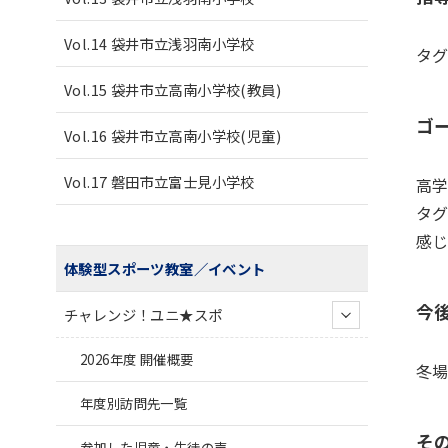
Vol.14 袋井市立浅羽南小学校
タ
Vol.15 袋井市立高南小学校(教員)
ゴ
Vol.16 袋井市立高南小学校(児童)
Vol.17 磐田市立富士見小学校
高
タ
感
体験型スポーツ教室／イベント
今
チャレンジ！ユニ★スポ
2026年度 開催概要
冬
年度別訪問先一覧
そ
参加した児童・生徒の声