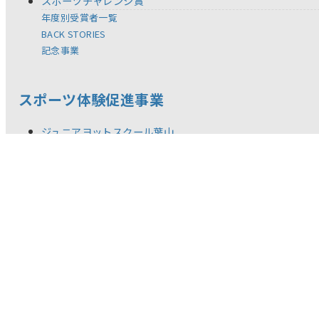
スポーツチャレンジ賞
年度別受賞者一覧
BACK STORIES
記念事業
スポーツ体験促進事業
ジュニアヨットスクール葉山
セーリング・チャレンジカップ IN 浜名湖
全国児童 自然体験絵画コンテスト
スポーツ教材の提供
体験型スポーツ教室／イベント
調査研究活動
新着情報
リリース
お問い合わせ
ご利用規約
推奨環境
プライバシーポリシー