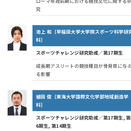
ローマ帝政前期における競技文化に関する
究
池上 和［早稲田大学大学院スポーツ科学研
科］
スポーツチャレンジ研究助成／第17期生
成長期アスリートの競技種目が骨発育に与
る影響
植田 俊［東海大学国際文化学部地域創造学
科］
スポーツチャレンジ研究助成／第17期生, 第
6期生, 第14期生