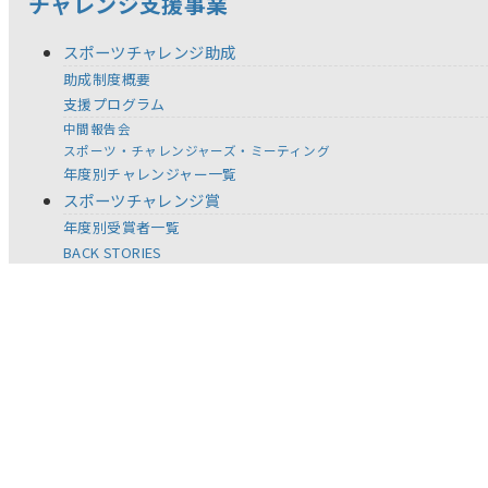
チャレンジ支援事業
スポーツチャレンジ助成
助成制度概要
支援プログラム
中間報告会
スポーツ・チャレンジャーズ・ミーティング
年度別チャレンジャー一覧
スポーツチャレンジ賞
年度別受賞者一覧
BACK STORIES
記念事業
スポーツ体験促進事業
ジュニアヨットスクール葉山
セーリング・チャレンジカップ IN 浜名湖
全国児童 自然体験絵画コンテスト
スポーツ教材の提供