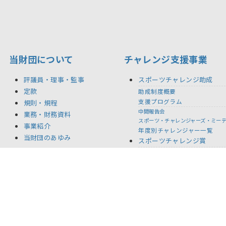
当財団について
チャレンジ支援事業
評議員・理事・監事
スポーツチャレンジ助成
定款
助成制度概要
支援プログラム
規則・規程
中間報告会
業務・財務資料
スポーツ・チャレンジャーズ・ミー
事業紹介
年度別チャレンジャー一覧
当財団のあゆみ
スポーツチャレンジ賞
年度別受賞者一覧
BACK STORIES
記念事業
新着情報
リリース
お問い合わせ
ご利用規約
推奨環境
プライバ