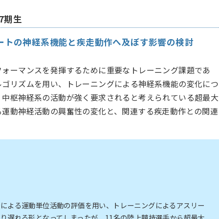
7期生
ートの神経系機能と疾走動作へ及ぼす影響の検討
フォーマンスを発揮するために重要なトレーニング課題であ
ルゴリズムを用い、トレーニングによる神経系機能の変化につ
。中枢神経系の活動が強く要求されると考えられている超最大
る運動神経活動の興奮性の変化と、関連する疾走動作との関連
析による運動単位活動の評価を用い、トレーニングによるアスリー
り遅れる形となってしまったが、11名の陸上競技選手から超最大