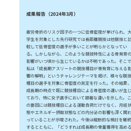
成果報告（2024年3月）
疲労骨折のリスク因子の一つに低骨密度が挙げられ、
学生を対象とした先行研究では長距離競技は他競技と
較して低骨密度の選手が多いことが明らかとなってい
る。しかしながら、このような競技特性による骨発育
影響がいつ頃から生じているかは不明であった。そこ
私は「成長期アスリートの競技種目が骨発育に与える
響の解明」というチャレンジテーマを掲げ、様々な競
種目の選手を対象に骨密度の測定を行った。その結果
成長期の時点で既に競技種目による骨密度の違いが生
ており、特に女子選手において顕著な違いを示した。
の要因には競技種目による運動負荷だけでなく、月経
態やエネルギー摂取状態などの内分泌の影響も深く関
っていることが示唆された。今後は縦断的な検討を継
するとともに、「どうすれば成長期の骨量獲得を高め