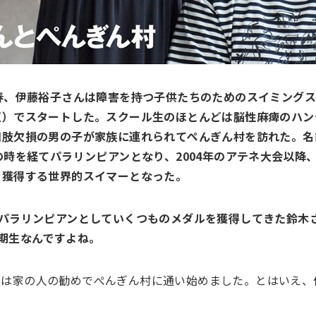
春、伊藤裕子さんは障害を持つ子供たちのためのスイミング
区）でスタートした。スクール生のほとんどは脳性麻痺のハン
四肢欠損の男の子が家族に連れられてぺんぎん村を訪れた。名
の時を経てパラリンピアンとなり、2004年のアテネ大会以降、
を獲得する世界的スイマーとなった。
パラリンピアンとしていくつものメダルを獲得してきた鈴木さ
期生なんですよね。
初は家の人の勧めでぺんぎん村に通い始めました。とはいえ、