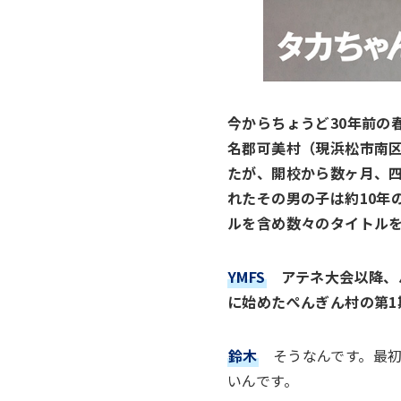
今からちょうど30年前の
名郡可美村（現浜松市南
たが、開校から数ヶ月、
れたその男の子は約10年
ルを含め数々のタイトル
YMFS
アテネ大会以降、
に始めたぺんぎん村の第1
鈴木
そうなんです。最
いんです。