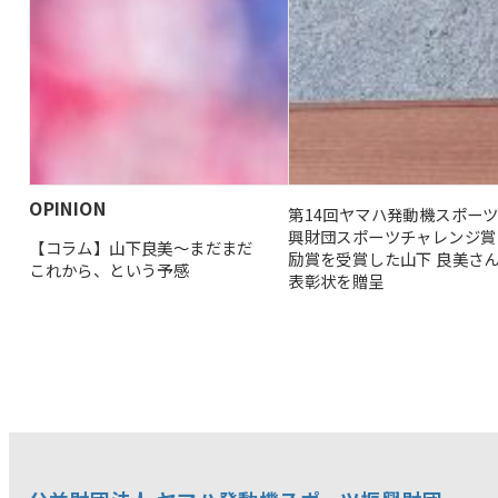
OPINION
第14回ヤマハ発動機スポー
興財団スポーツチャレンジ賞
【コラム】山下良美〜まだまだ
励賞を受賞した山下 良美さ
これから、という予感
表彰状を贈呈