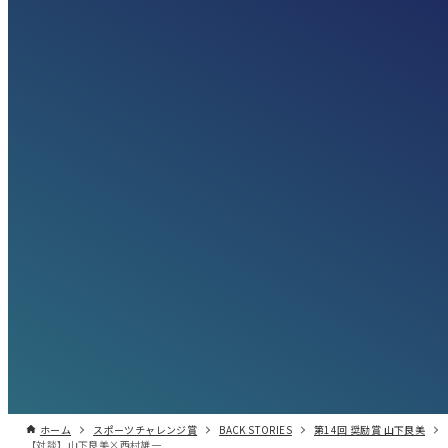
ホーム
スポーツチャレンジ賞
BACK STORIES
第14回 奨励賞 山下良美
【対談】山下良美×西村雄一