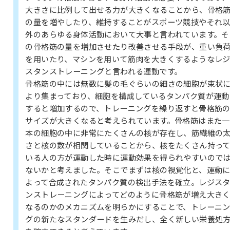
大きさに比例して出せる力が大きくなることから、骨格
の量を増やしたり、維持することがスポーツ競技やそれ
外のあらゆる身体活動において大事と言われています。そ
の骨格筋の量を増加させたり改善させる手段が、重い負
を用いたり、マシンを用いて筋肉を大きくするようなレ
スタンストレーニングと言われる運動です。
骨格筋の中には無数に髪の毛ぐらいの細さの細胞が束状
より集まっており、細胞を構成しているタンパク質が運動
すると増加するので、トレーニングを繰り返すと骨格筋
サイズが大きくなると考えられています。骨格筋はまた一
本の細胞の中に非常にたくさんの核が存在し、筋繊維の
さと核の数が相関していることから、核をたくさん持っ
いる人の方が運動した時に運動効果を得られやすいので
ないかと考えました。そこでまずは核の視覚化と、運動
よって合成されたタンパク質の検出手法を確立。レジス
ンストレーニングによってどのように骨格筋が増え大き
なるのかのメカニズムを明らかにすることで、トレーニ
グの新たなスタンダードを生みだし、全く新しい栄養処