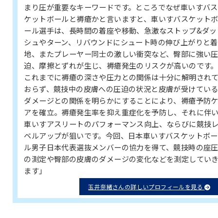
まり圧が重要なキーワードです。ところでなぜ車いすバス
ケットボールと褥瘡かと言いますと、車いすバスケット
ール選手は、長時間の着座や移動、急激なストップ&ダッ
シュやターン、リバウンドにシュート時の伸び上がりと着
地、またプレーヤー同士の激しい衝突など、臀部に強い
迫、摩擦とずれが生じ、褥瘡発生のリスクが高いのです。
これまでに褥瘡の深さや圧力との関係は十分に解明され
おらず、競技中の皮膚への圧迫の状況と皮膚が受けてい
ダメージとの関係を明らかにすることにより、褥瘡予防
アを確立。褥瘡発生率を抑え重症化を予防し、それに伴
車いすアスリートのパフォーマンス向上、ならびに競技
ベルアップが狙いです。今回、日本車いすバスケットボー
ル男子日本代表選抜メンバーの協力を得て、競技時の座
の測定や臀部の皮膚のダメージの変化などを測定してい
ます」
玉井奈緒さんの詳しいプロフィールを見る