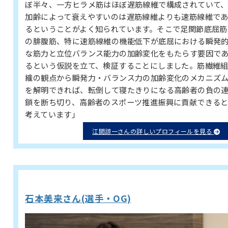
ぼ半々、一方ヒラメ筋はほぼ遅筋線維で構成されていて
加齢によって衰えやすいのは遅筋線維よりも速筋線維で
るということがよく知られています。そこで足関節底屈筋
の腓腹筋、特に速筋線維の機能低下が底屈における瞬発
な筋力と立位バランス能力の加齢変化をもたらす要因で
るという仮説を立て、検証することにしました。筋繊維
織の観点から瞬発力・バランス力の加齢変化のメカニズ
を解明できれば、転倒して寝たきりになる高齢者の負の
鎖を断ち切り、高齢者のスポーツ推進振興に貢献できる
考えています」
江間諒一さんの詳しいプロフィールを見る
石本美来さん(選手・OG)