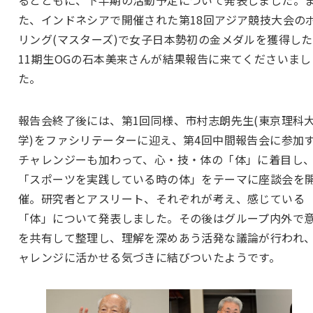
るとともに、下半期の活動予定について発表しました。
た、インドネシアで開催された第18回アジア競技大会の
リング(マスターズ)で女子日本勢初の金メダルを獲得し
11期生OGの石本美来さんが結果報告に来てくださいまし
た。
報告会終了後には、第1回同様、市村志朗先生(東京理科
学)をファシリテーターに迎え、第4回中間報告会に参加
チャレンジーも加わって、心・技・体の「体」に着目し
「スポーツを実践している時の体」をテーマに座談会を
催。研究者とアスリート、それぞれが考え、感じている
「体」について発表しました。その後はグループ内外で
を共有して整理し、理解を深めあう活発な議論が行われ
ャレンジに活かせる気づきに結びついたようです。