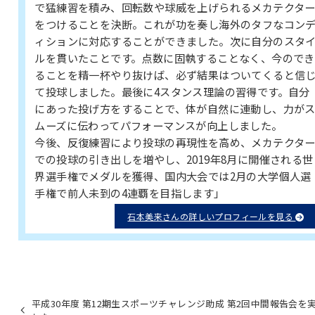
で猛練習を積み、回転数や球威を上げられるメカテクタ
をつけることを決断。これが功を奏し海外のタフなコン
ィションに対応することができました。次に自分のスタ
ルを貫いたことです。点数に固執することなく、今のでき
ることを精一杯やり抜けば、必ず結果はついてくると信
て投球しました。最後に4スタンス理論の習得です。自分
にあった投げ方をすることで、体が自然に連動し、力が
ムーズに伝わってパフォーマンスが向上しました。
今後、反復練習により投球の再現性を高め、メカテクタ
での投球の引き出しを増やし、2019年8月に開催される世
界選手権でメダルを獲得、国内大会では2月の大学個人選
手権で前人未到の4連覇を目指します」
石本美来さんの詳しいプロフィールを見る
平成30年度 第12期生スポーツチャレンジ助成 第2回中間報告会を