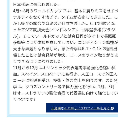
日本代表に選ばれました。
4月〜8月のワールドカップでは、基本に戻りミスをせず
ナルティをなくす漕ぎで、タイムが安定してきました。し
かし後半の試合ではミスが目立ちました。C-1で4位とな
ったアジア競技大会(インドネシア)、世界選手権(ブラジ
ル)、そしてワールドカップと試合日程がタイトで長距離
移動等により体調を崩してしまい、コンディション調整
大きな課題となりました。また今季はK-1・C-1と2種目出
場したことで試合経験が増え、コースのライン取りがう
くできるようになりました。
11月から12月はオリンピック代表選考事前強化合宿に参
加。スペイン、スロベニアにも行き、人工コースで外国人
コーチに指導を受け、技術・体力向上を図ります。また冬
季は、クロスカントリー等で体力強化を行い、2月、3月
はオーストラリアの強化合宿で代表選に向けて強化して
く予定です」
三島廉さんの詳しいプロフィールを見る