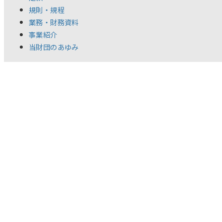
規則・規程
業務・財務資料
事業紹介
当財団のあゆみ
チャレンジ支援事業
スポーツチャレンジ助成
助成制度概要
支援プログラム
中間報告会
スポーツ・チャレンジャーズ・ミーティング
年度別チャレンジャー一覧
スポーツチャレンジ賞
年度別受賞者一覧
BACK STORIES
記念事業