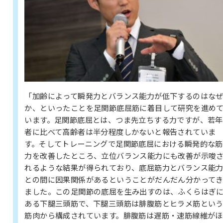
「加齢によって瞬発力とバランス能力が低下するのはな
か、といったことを足関節底屈筋に着目して研究を進め
います。足関節底屈とは、つま先立ちする力ですが、若年
者に比べて高齢者は半分程度しかないと報告されていま
す。そしてトレーニングで足関節底屈における瞬発的な筋
力を改善したところ、立位バランス能力にも改善が示唆
れるような結果が得られており、底屈筋力とバランス能
との間に因果関係があるということがだんだん分かって
ました。この足関節の底屈を生み出すのは、ふくらはぎ
ある下腿三頭筋で、下腿三頭筋は腓腹筋とヒラメ筋とい
筋肉から構成されています。腓腹筋は遅筋・速筋線維がほ