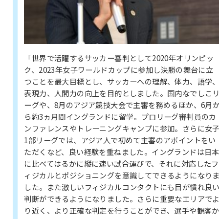
「世界で活躍するサッカー審判として2020年オリンピッ
ク、2023年女子ワールドカップに参加し決勝の舞台に立
つことを最大目標とし、サッカーへの理解、体力、語学
表現力、人間力の向上を目的としました。国内なでしこ
ーグや、8月のアジア競技大会で主審を務めるほか、6月
ら約3ヵ月間イングランドに留学。プロリーグ審判員のカ
ンファレンスやトレーニングキャンプに参加。さらに女
1部リーグでは、アジア人で初めて主審のアポイントをい
ただくなど、良い経験を重ねました。イングランドは日
に比べてはるかに縦に速い試合運びで、それに対応したフ
ィジカルとポジショニングを意識してできるようになり
した。また激しいフィジカルコンタクトにも目が慣れ良
判断ができるようになりました。さらに重要なエリアで
り近く、より正確な判定を行うことができ、選手や観客