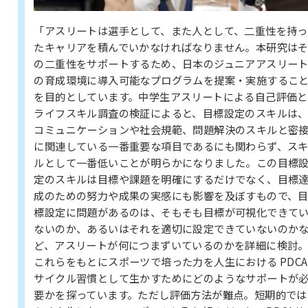
「アスリートは選手として、また人として、二重性を持っ
たキャリアを積んでいかなければなりません。本研究は
の二重性をサポートするため、日本のジュニアアスリー
の育成環境に導入可能なプログラムを提案・実施するこ
を目的としています。中学生アスリートによる自己評価と
ライフスキル調査の検証によると、目標設定のスキルは
コミュニケーションや社会規範、問題解決のスキルと密
に関連している一番重要な項目であるにも関わらず、ス
ルとして一番低いことが明らかになりました。この目標
定のスキルは目標や課題を明確にするだけでなく、目標
成のための努力や成果の実感にも影響を及ぼすもので、
標設定に問題があるのは、そもそも目標が可視化できて
ないのか、あるいはそれを適切に設定できていないのか
ど、アスリートが何につまずいているのかを詳細に検討
これらをもとにスポーツで培った力を人生における PDCA
サイクル習慣として生かすためにどのようなサポートが
要かを探っています。ただし評価方法が難点。短期的では