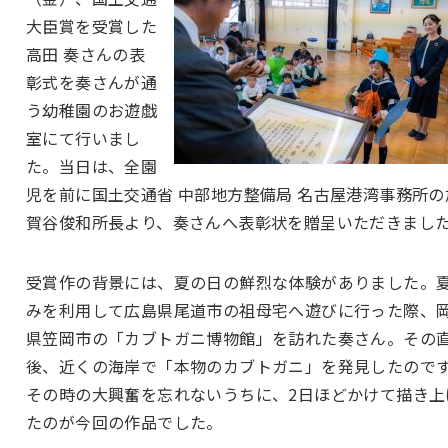
大臣賞を受賞した
高田 奏さんの表
彰式を奏さんが通
う幼稚園のお遊戯
室にて行いまし
た。当日は、全園
児を前に国土交通省 中部地方整備局 名古屋港湾事務所の
賀谷俊和所長より、奏さんへ表彰状を贈呈いただきまし
受賞作の背景には、夏の日の鮮烈な体験がありました。
みを利用して広島県尾道市の祖母宅へ遊びに行った際、
県笠岡市の「カブトガニ博物館」を訪れた奏さん。その
後、近くの海岸で「本物のカブトガニ」を発見したので
その時の大興奮を忘れないうちに、2日ほどかけて描き上
たのが今回の作品でした。