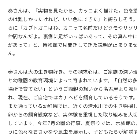
奏さんは、「実物を見たから、カッコよく描けた。色を
のは難しかったけれど、いい色にできた」と誇らしそう
らに「カブトガニはね、カニって名前だけどクモやサソ
仲間なんだよ。裏側に足がいっぱいあって、その真ん中
があって」と、博物館で見聞きしてきた説明が止まりま
ん。
奏さんは大の生き物好き。その探求心は、ご家族の深い
と幼稚園の教育環境によって育まれています。「自然の
場所で育てたい」というご両親の想いから名古屋より転
れ、現在、ご自宅ではカナヘビを飼育しているそうです
また通っている幼稚園では、近くの清水川での生き物探
卵からの飼育観察など、実体験を重視した取り組みを大
しています。今年7月の園の行事、夏祭りでは、水族館の
うに色々なおさかなや昆虫を展示し、子どもたちが解説