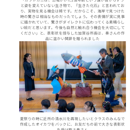
と姿を変えていない生き物で、『生きた化石』と言われてお
り、実物を見る機会は稀です。だからこそ、海岸で見つけた
時の驚きは相当なものだったでしょう。その表情が実に見事
に描かれていて、驚きがダイレクトに伝わってくる素晴らし
い絵だと思います。今後も自然と触れ合う機会を大切にして
ください」と、表彰状を授与した加賀谷所長は、奏さんの作
品に温かい賛辞を贈られました
夏祭りの時に近所の清水川を再現したいとクラスのみんなで
作成したオイカワをバックに、お友だちの前で大きな表彰状
を受け取る奏さん