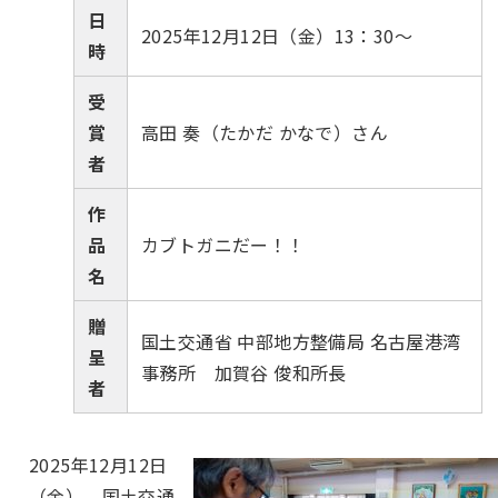
日
2025年12月12日（金）13：30〜
時
受
賞
高田 奏（たかだ かなで）さん
者
作
品
カブトガニだー！！
名
贈
国土交通省 中部地方整備局 名古屋港湾
呈
事務所 加賀谷 俊和所長
者
2025年12月12日
（金）、国土交通