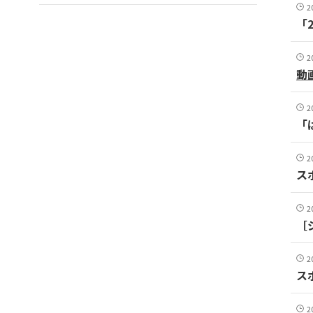
2
「
2
動
2
「
2
ス
2
［
2
ス
2