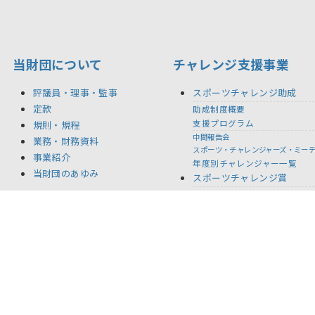
当財団について
チャレンジ支援事業
評議員・理事・監事
スポーツチャレンジ助成
定款
助成制度概要
支援プログラム
規則・規程
中間報告会
業務・財務資料
スポーツ・チャレンジャーズ・ミー
事業紹介
年度別チャレンジャー一覧
当財団のあゆみ
スポーツチャレンジ賞
年度別受賞者一覧
BACK STORIES
記念事業
新着情報
リリース
お問い合わせ
ご利用規約
推奨環境
プライバ
©YAMAHA MOTOR FOUNDATION FOR SPORTS