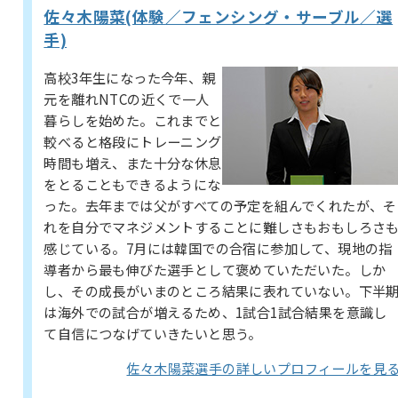
佐々木陽菜(体験／フェンシング・サーブル／選
手)
高校3年生になった今年、親
元を離れNTCの近くで一人
暮らしを始めた。これまでと
較べると格段にトレーニング
時間も増え、また十分な休息
をとることもできるようにな
った。去年までは父がすべての予定を組んでくれたが、そ
れを自分でマネジメントすることに難しさもおもしろさ
感じている。7月には韓国での合宿に参加して、現地の指
導者から最も伸びた選手として褒めていただいた。しか
し、その成長がいまのところ結果に表れていない。下半
は海外での試合が増えるため、1試合1試合結果を意識し
て自信につなげていきたいと思う。
佐々木陽菜選手の詳しいプロフィールを見