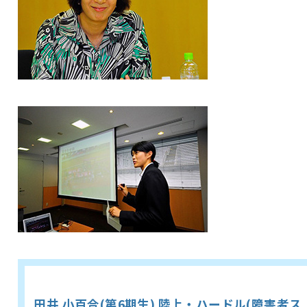
田井 小百合(第6期生) 陸上・ハードル(障害者ス