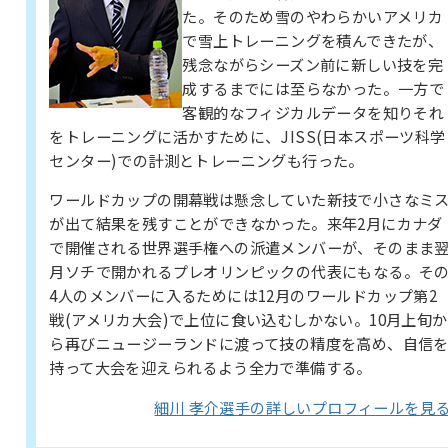
た。そのため雪のやわらかいアメリカ
で雪上トレーニングを積んできたが、
残念ながらシーズン前に新しい技を完
成するまでには至らなかった。一方で
客観的なフィジカルデータを知りそれ
をトレーニングに活かすために、JISS(日本スポーツ科学
センター)での計測とトレーニングも行った。
ワールドカップの開幕戦は懸念していた新技で小さなミ
が出て結果を残すことができなかった。来年2月にカナダ
で開催される世界選手権への派遣メンバーが、そのまま
月ソチで開かれるプレオリンピックの代表にもなる。そ
4人のメンバーに入るためには12月のワールドカップ第2
戦(アメリカ大会)で上位に食い込むしかない。10月上旬か
ら再びニュージーランドに渡って技の精度を高め、自信
持って大会を迎えられるよう全力で準備する。
細川 孝介選手の詳しいプロフィールを見