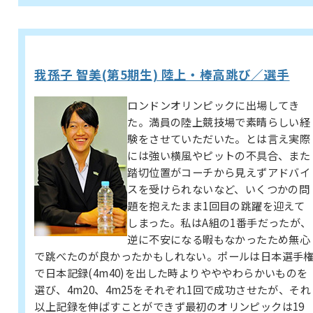
我孫子 智美(第5期生) 陸上・棒高跳び／選手
ロンドンオリンピックに出場してき
た。満員の陸上競技場で素晴らしい経
験をさせていただいた。とは言え実際
には強い横風やピットの不具合、また
踏切位置がコーチから見えずアドバイ
スを受けられないなど、いくつかの問
題を抱えたまま1回目の跳躍を迎えて
しまった。私はA組の1番手だったが、
逆に不安になる暇もなかったため無心
で跳べたのが良かったかもしれない。ポールは日本選手
で日本記録(4m40)を出した時よりやややわらかいものを
選び、4m20、4m25をそれぞれ1回で成功させたが、それ
以上記録を伸ばすことができず最初のオリンピックは19