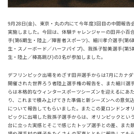
9月28日(金)、東京・丸の内にて今年度3回目の中間報告
実施しました。今回は、体験チャレンジャーの田井小百
手(第6期生・陸上／障害者スポーツ)、細川孝介選手(第6
生・スノーボード／ハーフパイプ)、我孫子智美選手(第5
生・陸上／棒高跳び)の3名が参加しました。
デフリンピック出場をめざす田井選手からは7月にカナダ
開催された世界ろう者陸上選手権の報告を、また細川選
らは本格的なウィンタースポーツシーズンを迎えるにあ
り、これまで積み上げてきた準備と新シーズンへの意気
について報告してもらいました。またこの夏ロンドンオ
ピックに出場した我孫子選手からは、オリンピックとい
台に立った実感とそこで感じたトップ選手との差、また
場や選手村の様子をたくさんの写真とともに報告しても