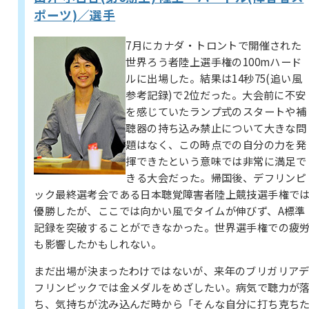
ポーツ)／選手
7月にカナダ・トロントで開催された
世界ろう者陸上選手権の100mハード
ルに出場した。結果は14秒75(追い風
参考記録)で2位だった。大会前に不安
を感じていたランプ式のスタートや補
聴器の持ち込み禁止について大きな問
題はなく、この時点での自分の力を発
揮できたという意味では非常に満足で
きる大会だった。帰国後、デフリンピ
ック最終選考会である日本聴覚障害者陸上競技選手権で
優勝したが、ここでは向かい風でタイムが伸びず、A標準
記録を突破することができなかった。世界選手権での疲
も影響したかもしれない。
まだ出場が決まったわけではないが、来年のブリガリア
フリンピックでは金メダルをめざしたい。病気で聴力が
ち、気持ちが沈み込んだ時から「そんな自分に打ち克ち