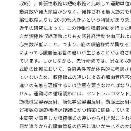
収縮）。伸張性収縮は短縮収縮と比較して運動単位
動員数や発火頻度が少なく、発揮される最大筋力も
縮性収縮よりも 20-30％大きいという特徴がありま
近年の研究によって、この伸張性収縮運動を行った
方が短縮性収縮運動よりも交感神経活動や血圧およ
心拍数が低いこと、つまり、筋の収縮様式が異なる
によって心臓血管応答の違いが生じることが示唆さ
ています。しかしながら、先行研究では、異なる収
式間の比較において、負荷条件等が体系的に考慮さ
ていないため、収縮様式の違いによる心臓血管応答
違いの有無を理解するには注意を要さなければなり
せん。運動時の循環調節には、セントラルコマンド
筋機械受容器反射、筋化学受容器反射、動脈圧反射
ど複数の調節機構が複雑にかつ精密に関係していま
本研究で着目した収縮様式の違いから引き起こされ
何が違うから心臓血管系の応答に違いが生じるのか