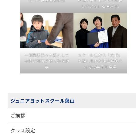
環境で子どもたちは成長
行った保護者懇談会
している」と湯原HC
一年間頑張った証として
スクール生から「大将」
平成27年度の修了証を授
と親しまれた遠山峻矢さ
与
んも今年度で卒業
ジュニアヨットスクール葉山
ご挨拶
クラス設定