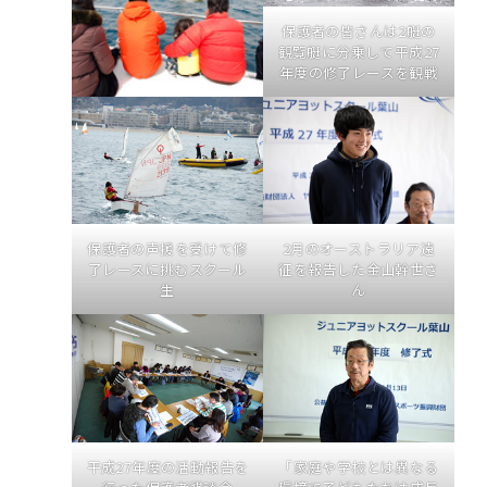
保護者の皆さんは2艇の
観覧艇に分乗して平成27
年度の修了レースを観戦
保護者の声援を受けて修
2月のオーストラリア遠
了レースに挑むスクール
征を報告した金山幹世さ
生
ん
「家庭や学校とは異なる
平成27年度の活動報告を