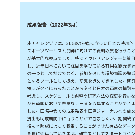
成果報告（2022年3月）
本チャレンジでは、SDGsの視点に立った日本の持続的
スポーツツーリズム開発に向けての資料収集を行うこ
が基本的な視点でした。特にアウトドアレジャーに着
し、近年日本において注目を浴びている有用な観光資
の一つとしてだけでなく、参加を通した環境意識の醸
となるツールとして捉え、研究を進めてきました。研
拠点がタイにあったことからタイと日本の両国の情勢
考慮し、スケジュールの調整や研究方法の変更を行い
がら両国において豊富なデータを収集することができ
した。国際学会での成果発表や国際ジャーナルへの論
提出も助成期間中に行うことができましたが、期間終
後も本助成によって収集することができた有益なデー
を世に発信していきます。研究者としてスタートライ