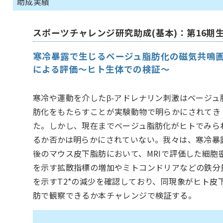
助成実績
スポーツチャレンジ研究助成(基本)：第16期
寒冷暴露で生じるベージュ脂肪化の磁気共鳴
による評価〜ヒト生体での検証〜
寒冷や運動を介したβ-アドレナリン刺激はベージュ
肪化をもたらすことが実験動物で明らかにされてき
た。しかし、現在までベージュ脂肪化がヒトでみら
るか否かは明らかにされていない。我々は、寒冷暴
後のマウス皮下脂肪において、MRIで評価した細胞
を示す拡散指標の増加やミトコンドリアなどの鉄分
を示すT2*の減少を確認しており、同現象がヒト皮
肪で観察できるか本チャレンジで検証する。