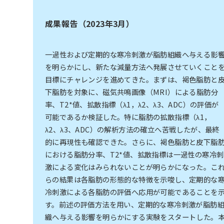
成果報告（2023年3月）
一過性および定期的な寒冷刺激が脂肪組織へ与える影
を明らかにし、新たな減量方法へ発展させていくこと
目標にチャレンジを進めてきた。まずは、褐色脂肪と
下脂肪を対象に、磁気共鳴画像（MRI）による脂肪分
率、T2*値、拡散指標（λ1，λ2、λ3、ADC）の評価が
可能であるか検証した。特に脂肪の拡散指標（λ1，
λ2、λ3、ADC）の解析方法の確立へ苦戦したが、最終
的に再現性も確認できた。さらに、褐色脂肪と皮下脂
における脂肪分率、T2*値、拡散指標は一過性の寒冷刺
激による変化はみられないことが明らかになった。こ
らの結果は各脂肪の形態的な特徴を示唆し、定期的な
冷刺激による各脂肪の評価へ応用が可能であることを
す。前述の評価方法を用い、定期的な寒冷刺激が脂肪
織へ与える影響を明らかにする実験をスタートした。