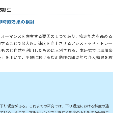
5期生
即時的効果の検討
フォーマンスを左右する要因の１つであり，疾走能力を高める
助することで最大疾走速度を向上させるアシステッド・トレー
たものと自然を利用したものに大別される．本研究では環境条
坂」を用いて，平地における疾走動作の即時的な介入効果を検
に下り坂走がある。これまでの研究では、下り坂走における斜度の違
している。そこで、本チャレンジでは異なる斜度の下り坂走が固有走