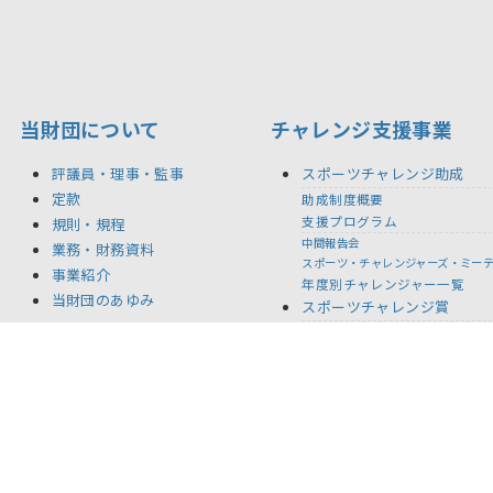
当財団について
チャレンジ支援事業
評議員・理事・監事
スポーツチャレンジ助成
定款
助成制度概要
支援プログラム
規則・規程
中間報告会
業務・財務資料
スポーツ・チャレンジャーズ・ミー
事業紹介
年度別チャレンジャー一覧
当財団のあゆみ
スポーツチャレンジ賞
年度別受賞者一覧
BACK STORIES
記念事業
新着情報
リリース
お問い合わせ
ご利用規約
推奨環境
プライバ