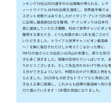
ンキング10位以内の選手のみ出場権が得られる、シテ
ィートライアルJAPAN出場を達成し、世界選手権では
スポット参戦ではありましたがイタリア･アンドラ計4
に出場し最高順位6位を獲得。デ･ナシオンでは日本代
表に選抜していただき優勝、初めて世界チャンピオン
獲得する事もでき、とても刺激の多い1年を過ごさせて
いただきました。トライアル世界チャンピオン最高峰
へ！を胸に毎日それだけしか考えてこなかった僕に、
YMFSの皆さんとの出会いは沢山の刺激と、新たな気付
きも多く頂きました。感謝の気持ちでいっぱいです、
りがとうございます。そして先生方のおかげで色々な
え方ができるようになり、仲間のおかげで勇気と熱を
らえました。2025年も大好きなトライアルと真剣に向
き合える事に感謝し、これからも目標の最高峰へ向け
力で進んでいきます！1年間お世話になりました。