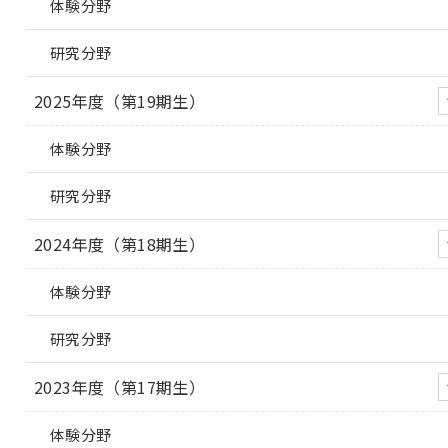
体験分野
研究分野
2025年度（第19期生）
体験分野
研究分野
2024年度（第18期生）
体験分野
研究分野
2023年度（第17期生）
体験分野