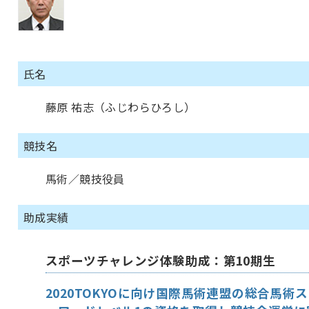
氏名
藤原 祐志（ふじわらひろし）
競技名
馬術／競技役員
助成実績
スポーツチャレンジ体験助成：第10期生
2020TOKYOに向け国際馬術連盟の総合馬術