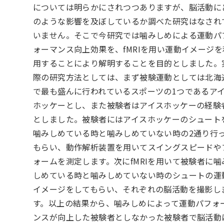
については明らかにされつつありますが、脳活動に
のような影響を及ぼしているか調べた研究はなされ
いません。そこで今研究では噛みしめによる運動パ
ォーマンス向上効果を、fMRIを用い運動イメージを
用することにより解明することを目的としました。
際の研究方法としては、まず被験運動としては北海
で最も盛んに行われているスポーツの1つであるア
ホッケーとし、また被験者はアイスホッケーの経験
としました。被験者にはアイスホッケーのシュート
噛みしめている時と噛みしめていない時の2通り行
もらい、動作解析装置を用いてスイングスピードや
ォームを測定します。次にfMRIを用いて被験者に噛
しめている時と噛みしめていない時のシュートの運
イメージをしてもらい、それぞれの脳活動を撮影し
す。以上の結果から、噛みしめによって運動パフォ
ンスが向上した被験者としなかった被験者で脳活動