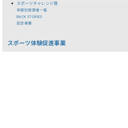
スポーツチャレンジ賞
年度別受賞者一覧
BACK STORIES
記念事業
スポーツ体験促進事業
ジュニアヨットスクール葉山
セーリング・チャレンジカップ IN 浜名湖
全国児童 自然体験絵画コンテスト
スポーツ教材の提供
体験型スポーツ教室／イベント
調査研究活動
新着情報
リリース
お問い合わせ
ご利用規約
推奨環境