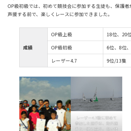
OP級初級では、初めて競技会に参加する生徒も、保護者
声援する前で、楽しくレースに参加できました。
OP級上級
18位、20位
成績
OP級初級
6位、8位、
レーザー4.7
9位/13隻
レーザー4.7級に初めて
参加した選手は、海外選
手と一緒に競え、良い体