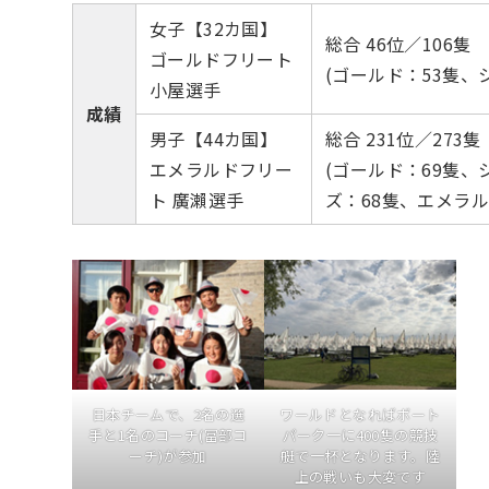
女子【32カ国】
総合 46位／106隻
ゴールドフリート
(ゴールド：53隻、
小屋選手
成績
男子【44カ国】
総合 231位／273隻
エメラルドフリー
(ゴールド：69隻、
ト 廣瀨選手
ズ：68隻、エメラル
日本チームで、2名の選
ワールドとなればボート
手と1名のコーチ(冨部コ
パーク一に400隻の競技
ーチ)が参加
艇で一杯となります。陸
上の戦いも大変です