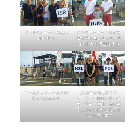
イスラエルチームと記念
ハンガリーチームと記念
撮影(中3)
撮影!良い想い出です。今
年入校した当生徒(小2)
チームユニフォームで待
2020年東京五輪まで
機する生徒たち
に、多くの国際大会のボ
ランティア活動、海外選
手とのふれあいを持たせ
たいと考えます