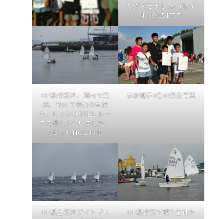
験ができました。(セイ
ルNO.151757)
OP級初級は、湾内で実
参加選手6名の集合写真
施。初めて参加の生徒
も、しっかり帆走しレー
スを楽しんでいました。
(セイル.NO.2404)
OP級上級はゲイトブリ
OP級初級で競う生徒た