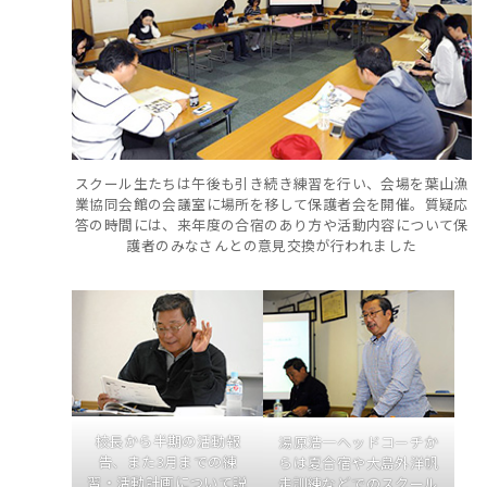
スクール生たちは午後も引き続き練習を行い、会場を葉山漁
業協同会館の会議室に場所を移して保護者会を開催。質疑応
答の時間には、来年度の合宿のあり方や活動内容について保
護者のみなさんとの意見交換が行われました
校長から半期の活動報
湯原浩一ヘッドコーチか
告、また3月までの練
らは夏合宿や大島外洋帆
習・活動計画について説
走訓練などでのスクール