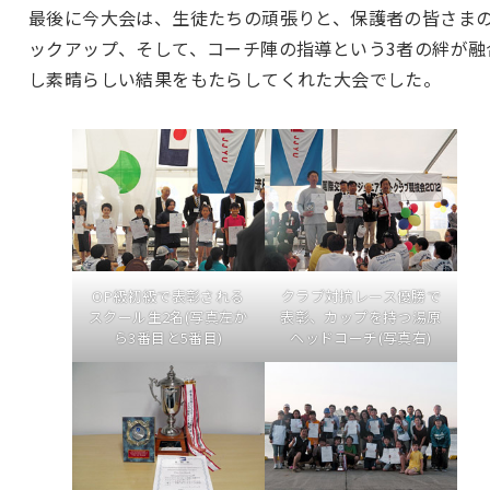
最後に今大会は、生徒たちの頑張りと、保護者の皆さま
ックアップ、そして、コーチ陣の指導という3者の絆が融
し素晴らしい結果をもたらしてくれた大会でした。
OP級初級で表彰される
クラブ対抗レース優勝で
スクール生2名(写真左か
表彰、カップを持つ湯原
ら3番目と5番目)
ヘッドコーチ(写真右)