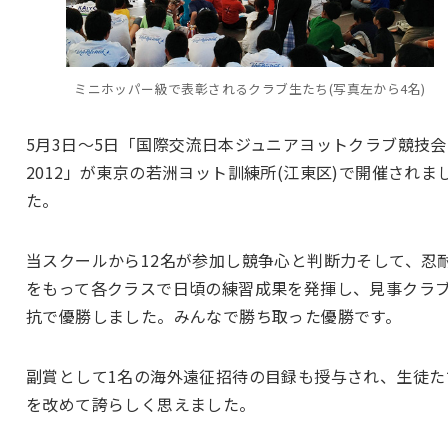
ミニホッパー級で表彰されるクラブ生たち(写真左から4名)
5月3日〜5日「国際交流日本ジュニアヨットクラブ競技会
2012」が東京の若洲ヨット訓練所(江東区)で開催されま
た。
当スクールから12名が参加し競争心と判断力そして、忍
をもって各クラスで日頃の練習成果を発揮し、見事クラ
抗で優勝しました。みんなで勝ち取った優勝です。
副賞として1名の海外遠征招待の目録も授与され、生徒た
を改めて誇らしく思えました。