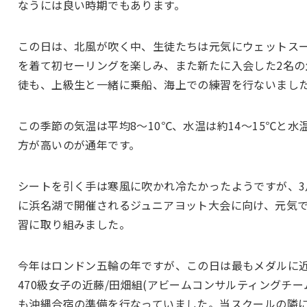
なうには良い時期でもあります。
この日は、北風が吹く中、生徒たちは元気にウェットス
を着て初セーリングを楽しみ、また新たに入会した2名の
徒も、上級生と一緒に乗船、海上での練習を行ないまし
この季節の気温は平均8〜10℃、水温は約14〜15℃と水
方が高いのが通年です。
シートを引く手は寒風に吹かれ冷たかったようですが、3
に浜名湖で開催されるジュニアヨット大会に向け、元気
習に取り組みました。
今年はロンドン五輪の年ですが、この日は最もメダルに
470級女子の近藤/田畑組(アビームコンサルティングチー
も沖縄合宿の準備を行なっていました。当スクールの隣