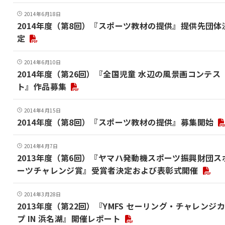
2014年6月18日
2014年度（第8回）『スポーツ教材の提供』提供先団体
定
2014年6月10日
2014年度（第26回）『全国児童 水辺の風景画コンテス
ト』作品募集
2014年4月15日
2014年度（第8回）『スポーツ教材の提供』募集開始
2014年4月7日
2013年度（第6回）『ヤマハ発動機スポーツ振興財団ス
ーツチャレンジ賞』受賞者決定および表彰式開催
2014年3月28日
2013年度（第22回）『YMFS セーリング・チャレンジ
プ IN 浜名湖』開催レポート