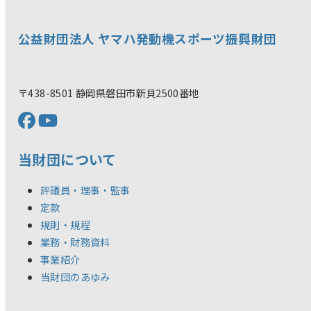
公益財団法人 ヤマハ発動機スポーツ振興財団
〒438-8501 静岡県磐田市新貝2500番地
当財団について
評議員・理事・監事
定款
規則・規程
業務・財務資料
事業紹介
当財団のあゆみ