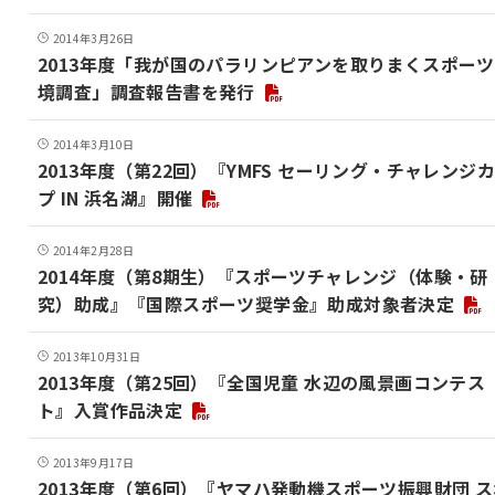
2014年3月26日
2013年度「我が国のパラリンピアンを取りまくスポー
境調査」調査報告書を発行
2014年3月10日
2013年度（第22回）『YMFS セーリング・チャレンジ
プ IN 浜名湖』開催
2014年2月28日
2014年度（第8期生）『スポーツチャレンジ（体験・研
究）助成』『国際スポーツ奨学金』助成対象者決定
2013年10月31日
2013年度（第25回）『全国児童 水辺の風景画コンテス
ト』入賞作品決定
2013年9月17日
2013年度（第6回）『ヤマハ発動機スポーツ振興財団 ス