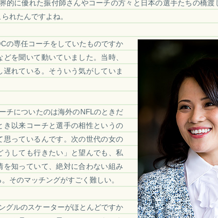
界的に優れた振付師さんやコーチの方々と日本の選手たちの橋渡
こられたんですよね。
OCの専任コーチをしていたものですか
などを聞いて動いていました。当時、
し遅れている。そういう気がしていま
ーチについたのは海外のNFLのときだ
とき以来コーチと選手の相性というの
て思っているんです。次の世代の女の
どうしても行きたい」と望んでも、私
情を知っていて、絶対に合わない組み
る。そのマッチングがすごく難しい。
ングルのスケーターがほとんどですか