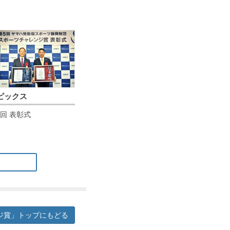
ピックス
5回 表彰式
ジ賞」トップにもどる