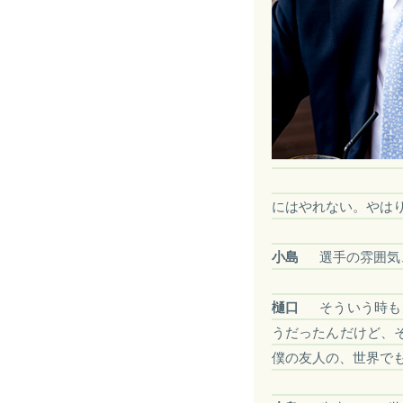
にはやれない。やは
小島
選手の雰囲気
樋口
そういう時も
うだったんだけど、
僕の友人の、世界で