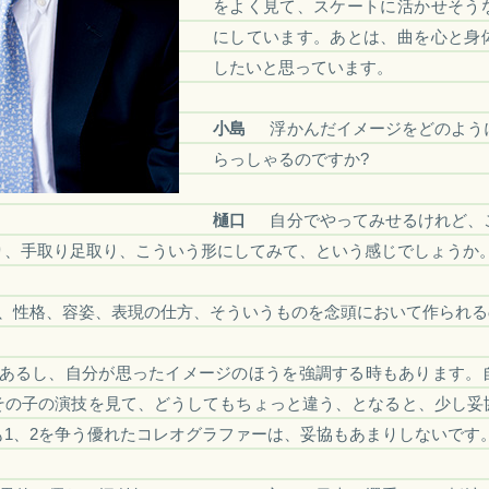
をよく見て、スケートに活かせそう
にしています。あとは、曲を心と身
したいと思っています。
小島
浮かんだイメージをどのよう
らっしゃるのですか?
樋口
自分でやってみせるけれど、
り、手取り足取り、こういう形にしてみて、という感じでしょうか
、性格、容姿、表現の仕方、そういうものを念頭において作られる
あるし、自分が思ったイメージのほうを強調する時もあります。
その子の演技を見て、どうしてもちょっと違う、となると、少し妥
も1、2を争う優れたコレオグラファーは、妥協もあまりしないです