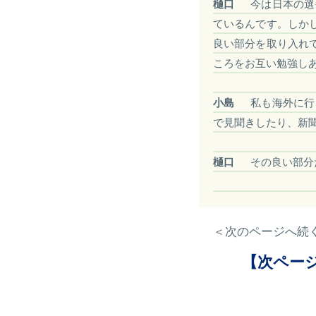
樋口
今は日本の選
ているんです。しか
良い部分を取り入れ
ころをお互い勉強し
小島
私も海外に行
で見聞きしたり、新
樋口
その良い部分
＜次のページへ続
【次ペー