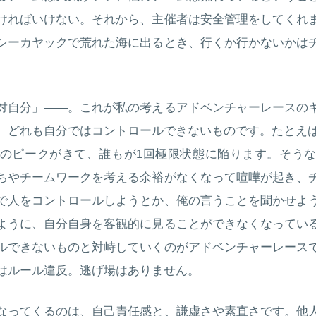
ければいけない。それから、主催者は安全管理をしてくれ
シーカヤックで荒れた海に出るとき、行くか行かないかは
対自分」――。これが私の考えるアドベンチャーレースの
、どれも自分ではコントロールできないものです。たとえば
のピークがきて、誰もが1回極限状態に陥ります。そう
ちやチームワークを考える余裕がなくなって喧嘩が起き、
で人をコントロールしようとか、俺の言うことを聞かせよ
ように、自分自身を客観的に見ることができなくなってい
ルできないものと対峙していくのがアドベンチャーレース
はルール違反。逃げ場はありません。
なってくるのは、自己責任感と、謙虚さや素直さです。他