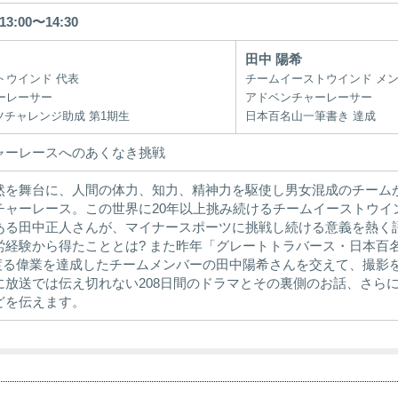
13:00〜14:30
田中 陽希
トウインド 代表
チームイーストウインド メ
ーレーサー
アドベンチャーレーサー
ツチャレンジ助成 第1期生
日本百名山一筆書き 達成
ャーレースへのあくなき挑戦
然を舞台に、人間の体力、知力、精神力を駆使し男女混成のチーム
チャーレース。この世界に20年以上挑み続けるチームイーストウイ
ある田中正人さんが、マイナースポーツに挑戦し続ける意義を熱く
労経験から得たこととは? また昨年「グレートトラバース・日本百
kmに渡る偉業を達成したチームメンバーの田中陽希さんを交えて、撮
に放送では伝え切れない208日間のドラマとその裏側のお話、さら
どを伝えます。