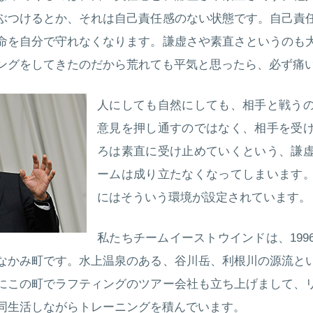
ぶつけるとか、それは自己責任感のない状態です。自己責
命を自分で守れなくなります。謙虚さや素直さというのも
ングをしてきたのだから荒れても平気と思ったら、必ず痛
人にしても自然にしても、相手と戦う
意見を押し通すのではなく、相手を受
ろは素直に受け止めていくという、謙
ームは成り立たなくなってしまいます
にはそういう環境が設定されています。
私たちチームイーストウインドは、199
なかみ町です。水上温泉のある、谷川岳、利根川の源流と
にこの町でラフティングのツアー会社も立ち上げまして、
同生活しながらトレーニングを積んでいます。