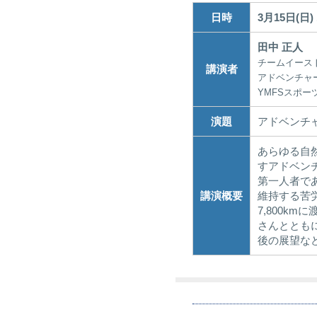
日時
3月15日(日) 
田中 正人
チームイース
講演者
アドベンチャ
YMFSスポー
演題
アドベンチ
あらゆる自
すアドベン
第一人者で
講演概要
維持する苦
7,800
さんととも
後の展望な