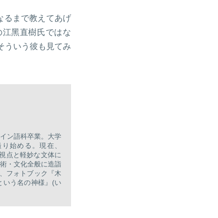
なるまで教えてあげ
の江黑直樹氏ではな
そういう彼も見てみ
ペイン語科卒業。大学
撮り始める。現在、
の視点と軽妙な文体に
術・文化全般に造詣
)、フォトブック『木
いう名の神様』(い