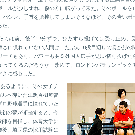
ボールが少しずれ、僕の方に転がって来た。そのボールを
、バシン、手首を捻挫してしまいそうなほど、その青いボ
った。
たちは前、後半12分ずつ、ひたすら投げては受け止め、
重さに慣れていない人間は、たぶん10投目辺りで肩か肘の
リーチもあり、パワーもある外国人選手が思い切り投げた
がってくるのだろうか。改めて、ロンドンパラリンピック
フさに感心した。
てあるように、その女子チ
ダルへ導いた江黑直樹監督
プロ野球選手に憧れていた
最初の夢が頓挫すると、今
教師を目指し、体育大学に
業後、埼玉県の採用試験に