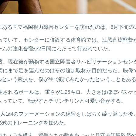
にある国立福岡視力障害センターを訪れたのは、8月下旬の
っていて、センターに併設する体育館では、江黑直樹監督
ームの強化合宿が2日間にわたって行われていた。
度、現在彼が勤務する国立障害者リハビリテーションセン
岡にまで足を運んだのはその追加取材が目的だった。映像
ルという競技を、僕が生で観てみたかったということもあ
用されるボールは、重さが1.25キロ、大きさはほぼバスケ
入っていて、転がすとチリンチリンと可愛い音がする。
3人1組のフォーメーションの練習をしばらく繰り返した後
形式のトレーニングを始めた。
でカメラを構え、選手たちの動きをじっと見守る江黑監督の