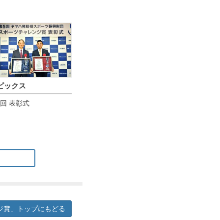
ピックス
5回 表彰式
ジ賞」トップにもどる