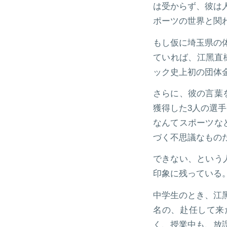
は受からず、彼は
ポーツの世界と関
もし仮に埼玉県の
ていれば、江黑直
ック史上初の団体
さらに、彼の言葉
獲得した3人の選
なんてスポーツな
づく不思議なもの
できない、という
印象に残っている
中学生のとき、江
名の、赴任して来
く、授業中も、放