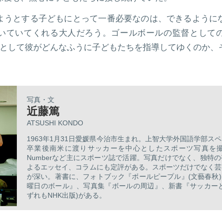
ようとする子どもにとって一番必要なのは、できるように
いていてくれる大人だろう。ゴールボールの監督として
師として彼がどんなふうに子どもたちを指導してゆくのか、
写真・文
近藤篤
ATSUSHI KONDO
1963年1月31日愛媛県今治市生まれ。上智大学外国語学部ス
卒業後南米に渡りサッカーを中心としたスポーツ写真を
Numberなど主にスポーツ誌で活躍。写真だけでなく、独特
よるエッセイ、コラムにも定評がある。スポーツだけでなく芸
が深い。著書に、フォトブック『ボールピープル』(文藝春秋
曜日のボール』、写真集『ボールの周辺』、新書『サッカーと
ずれもNHK出版)がある。